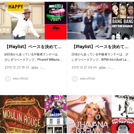
【Playlist】ペースを決めて…
【Playlist】ペースを決めて…
pl日頃から走っている中級者ランナーは、
日頃から走っている中級者ランナーは、少
少しずつペースアップ。Pharrell Williams…
しずつペースアップ。BPM150のAvril La…
2015.12.23 18:12
2015.12.21 06:45
BPM
ペース
プレイリスト
マラソン
ランニング
BPM
Playlist
ペース
プレイリス
awa-official
awa-official