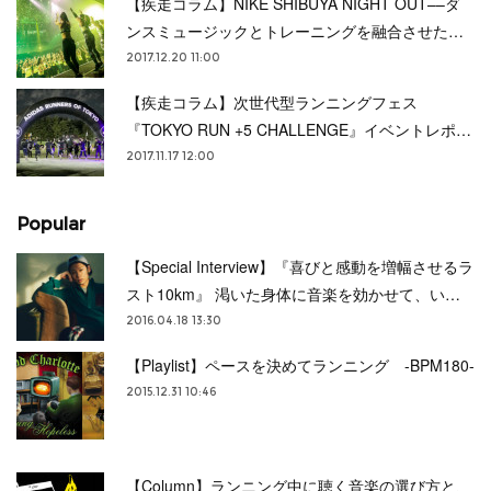
【疾走コラム】NIKE SHIBUYA NIGHT OUT––ダ
ンスミュージックとトレーニングを融合させた…
2017.12.20 11:00
【疾走コラム】次世代型ランニングフェス
『TOKYO RUN +5 CHALLENGE』イベントレポ…
2017.11.17 12:00
Popular
【Special Interview】『喜びと感動を増幅させるラ
スト10km』 渇いた身体に音楽を効かせて、い…
2016.04.18 13:30
【Playlist】ペースを決めてランニング -BPM180-
2015.12.31 10:46
【Column】ランニング中に聴く音楽の選び方と、