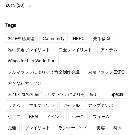
(
4
)
(
9
)
2015
(
28
)
(
4
)
(
12
)
(
27
)
Tags
(
3
)
(
11
)
(
1
)
2016年総集編
Community
NBRC
走る福岡
(
4
)
(
11
)
私の疾走プレイリスト
疾走プレイリスト
アイテム
(
4
)
(
12
)
Wings for Life World Run
フルマラソンによりそう音楽制作会議
東京マラソンEXPO
(
4
)
(
13
)
おきなわマラソン
(
5
)
(
6
)
2016年春特別編「フルマラソンによりそう音楽」
Special
(
5
)
(
14
)
リズム
フルマラソン
ジャンル
アップテンポ
(
5
)
(
10
)
ウエア
BPM
イベント
ペース
フォーム
距離
プレイリスト
ランナーズハイ
美容
時間
(
7
)
(
10
)