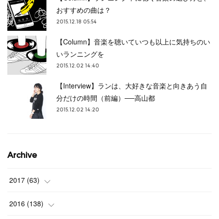
おすすめの曲は？
2015.12.18 05:54
【Column】音楽を聴いていつも以上に気持ちのい
いランニングを
2015.12.02 14:40
【Interview】ランは、大好きな音楽と向きあう自
分だけの時間（前編）──高山都
2015.12.02 14:20
Archive
2017
(
63
)
(
3
)
2016
(
138
)