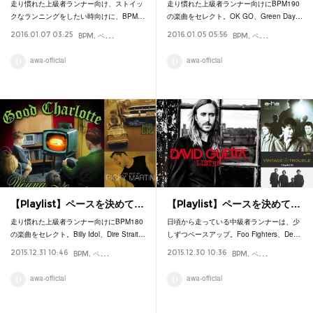
走り慣れた上級者ランナー向け、ストイッ
走り慣れた上級者ランナー向けにBPM190
クなランニングをしたい時向けに、BPM…
の楽曲をセレクト。OK GO、Green Day…
2016.01.07 03:25
2016.01.05 05:56
BPM
ペース
プレイリスト
マラソン
ランニング
BPM
Playlist
ペース
プレイリス
awa-official
awa-official
【Playlist】ペースを決めて…
【Playlist】ペースを決めて…
走り慣れた上級者ランナー向けにBPM180
日頃から走っている中級者ランナーは、少
の楽曲をセレクト。Billy Idol、Dire Strait…
しずつペースアップ。Foo Fighters、De…
2015.12.31 10:46
2015.12.30 10:36
BPM
ペース
プレイリスト
マラソン
ランニング
BPM
Playlist
ペース
プレイリス
awa-official
awa-official