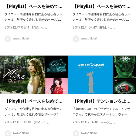
【Playlist】ペースを決めて…
【Playlist】ペースを決めて…
ダイエットや健康を目的に走る初心者ラン
ダイエットや健康を目的に走る初心者ラン
ナーは、無理なく走れる“自分のペース”…
ナーは、無理なく走れる“自分のペース”…
2015.12.17 06:13
2015.12.11 04:17
BPM
ペース
プレイリスト
マラソン
ランニング
BPM
Playlist
ペース
プレイリス
awa-official
awa-official
【Playlist】ペースを決めて…
【Playlist】テンションを上…
ダイエットや健康を目的に走る初心者ラン
「Jamiroquai」の「ヴァーチャル・インサ
ナーは、無理なく走れる“自分のペース”…
ニティ」で爽やかにスタートし、ウォー…
2015.12.09 07:10
2015.12.02 14:10
BPM
ペース
プレイリスト
マラソン
ランニング
ペース
Playlist
プレイリスト
マ
awa-official
awa-official