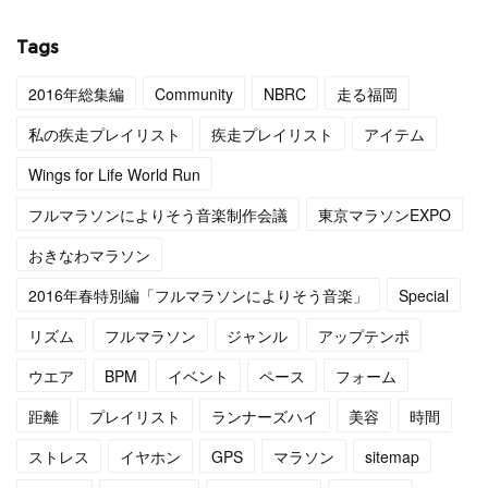
(
4
)
(
12
)
(
27
)
Tags
(
3
)
(
11
)
(
1
)
2016年総集編
Community
NBRC
走る福岡
(
4
)
(
11
)
私の疾走プレイリスト
疾走プレイリスト
アイテム
(
4
)
(
12
)
Wings for Life World Run
フルマラソンによりそう音楽制作会議
東京マラソンEXPO
(
4
)
(
13
)
おきなわマラソン
(
5
)
(
6
)
2016年春特別編「フルマラソンによりそう音楽」
Special
(
5
)
(
14
)
リズム
フルマラソン
ジャンル
アップテンポ
(
5
)
(
10
)
ウエア
BPM
イベント
ペース
フォーム
距離
プレイリスト
ランナーズハイ
美容
時間
(
7
)
(
10
)
ストレス
イヤホン
GPS
マラソン
sitemap
(
15
)
(
16
)