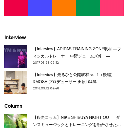
Interview
【Interview】ADIDAS TRAINING ZONE取材 —フ
ィジカルトレーナー 中野ジェームズ修一—
2017.03.28 09:52
【Interview】走るひと公開取材 vol.1（後編）—
&MOSH プロデューサー 田原104洋—
2016.09.12 04:48
Column
【疾走コラム】NIKE SHIBUYA NIGHT OUT––ダ
ンスミュージックとトレーニングを融合させた…