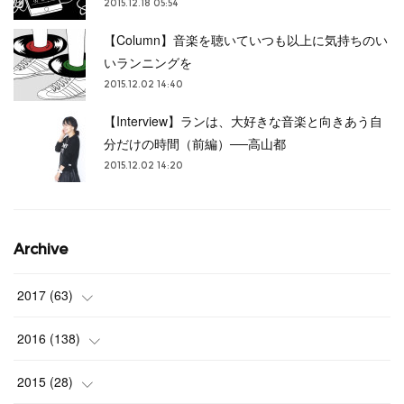
2015.12.18 05:54
【Column】音楽を聴いていつも以上に気持ちのい
いランニングを
2015.12.02 14:40
【Interview】ランは、大好きな音楽と向きあう自
分だけの時間（前編）──高山都
2015.12.02 14:20
Archive
2017
(
63
)
(
3
)
2016
(
138
)
(
4
)
(
9
)
2015
(
28
)