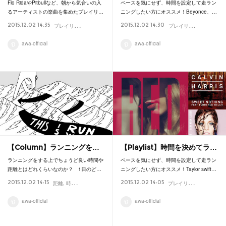
Flo RidaやPitbullなど、朝から気合いの入
ペースを気にせず、時間を設定して走ラン
るアーティストの楽曲を集めたプレイリ…
ニングしたい方にオススメ！Beyonce、…
プ
レイリスト
プ
レイリスト
2015.12.02 14:35
2015.12.02 14:30
時間
マラソン
ランニング
Playlist
時間
マ
awa-official
awa-official
【Column】ランニングを…
【Playlist】時間を決めてラ…
ランニングをする上でちょうど良い時間や
ペースを気にせず、時間を設定して走ラン
距離とはどれくらいなのか？ 1日のど…
ニングしたい方にオススメ！Taylor swift…
プ
レイリスト
2015.12.02 14:15
2015.12.02 14:05
距離
時間
マラソン
popular
ランニング
Column
時間
マ
awa-official
awa-official