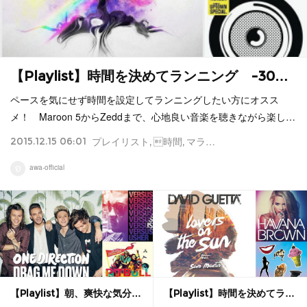
【Playlist】時間を決めてランニング -30…
ペースを気にせず時間を設定してランニングしたい方にオスス
メ！ Maroon 5からZeddまで、心地良い音楽を聴きながら楽し…
2015.12.15 06:01
プレイリスト
時間
マラソン
ランニング
Playl
awa-official
【Playlist】朝、爽快な気分…
【Playlist】時間を決めてラ…