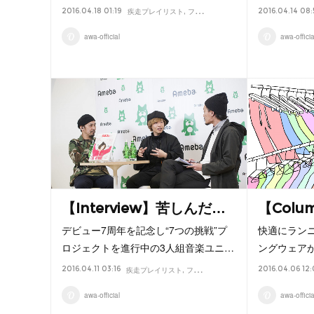
2016.04.18 01:19
2016.04.14 08:
疾走プレイリスト
フルマラソン
音楽
ランニング
Inter
awa-official
awa-officia
【Interview】苦しんだ…
【Col
デビュー7周年を記念し“7つの挑戦”プ
快適にラン
ロジェクトを進行中の3人組音楽ユニ…
ングウェア
2016.04.11 03:16
2016.04.06 12
疾走プレイリスト
フルマラソン
音楽
ランニング
Interv
awa-official
awa-officia