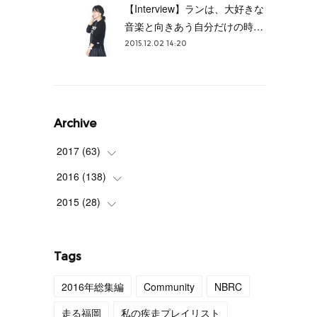
【Interview】ランは、大好きな
音楽と向きあう自分だけの時…
2015.12.02 14:20
Archive
2017
(
63
)
2016
(
138
(
3
)
)
(
4
)
2015
(
28
(
9
)
)
(
4
)
(
12
)
(
27
)
(
3
)
(
11
)
(
1
)
Tags
(
4
)
(
11
)
2016年総集編
Community
NBRC
(
4
)
(
12
)
走る福岡
私の疾走プレイリスト