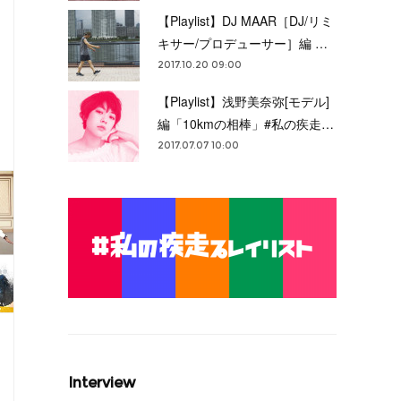
【Playlist】DJ MAAR［DJ/リミ
キサー/プロデューサー］編 …
2017.10.20 09:00
イリスト
Topics
【Playlist】浅野美奈弥[モデル]
編「10kmの相棒」#私の疾走…
2017.07.07 10:00
Interview