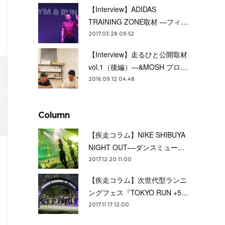
【Interview】ADIDAS
ランニング
Playlist
TRAINING ZONE取材 —フィ…
2017.03.28 09:52
【Interview】走るひと公開取材
vol.1（後編）—&MOSH プロ…
2016.09.12 04:48
Column
【疾走コラム】NIKE SHIBUYA
NIGHT OUT––ダンスミュー…
2017.12.20 11:00
【疾走コラム】次世代型ランニ
ングフェス『TOKYO RUN +5…
音楽
ランニング
Interview
2017.11.17 12:00