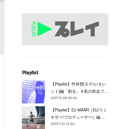
Playlist
【Playlist】竹井慧[モデル/タレ
ント]編「創る」＃私の疾走プ…
2017.12.08 06:00
【Playlist】DJ MAAR［DJ/リミ
キサー/プロデューサー］編 …
2017.11.01 12:00