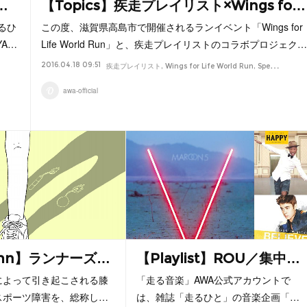
…
【Topics】疾走プレイリスト×Wings fo…
るひ
この度、滋賀県高島市で開催されるランイベント「Wings for
YA…
Life World Run」と、疾走プレイリストのコラボプロジェク…
2016.04.18 09:51
プレイリスト
Interview
疾走プレイリスト
Wings for Life World Run
Special
プレ
awa-official
umn】ランナーズ…
【Playlist】ROU／集中…
によって引き起こされる膝
「走る音楽」AWA公式アカウントで
スポーツ障害を、総称し…
は、雑誌「走るひと」の音楽企画「…