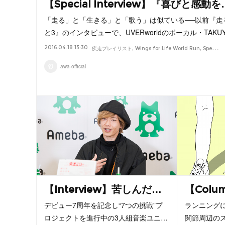
【Special Interview】『喜びと感動を
「走る」と「生きる」と「歌う」は似ている──以前『走
と3』のインタビューで、UVERworldのボーカル・TAKU
2016.04.18 13:30
疾走プレイリスト
Wings for Life World Run
Special
awa-official
【Interview】苦しんだ…
【Col
デビュー7周年を記念し“7つの挑戦”プ
ランニング
ロジェクトを進行中の3人組音楽ユニ…
関節周辺の