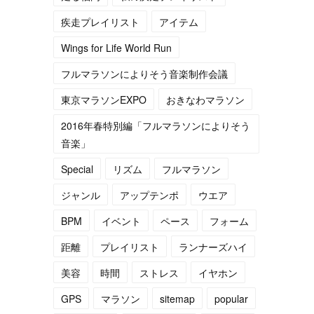
(
4
)
(
13
)
疾走プレイリスト
アイテム
(
5
)
(
6
)
Wings for Life World Run
(
5
)
(
14
)
フルマラソンによりそう音楽制作会議
(
5
)
(
10
)
東京マラソンEXPO
おきなわマラソン
(
7
)
(
10
)
2016年春特別編「フルマラソンによりそう
(
15
)
(
16
)
音楽」
(
14
)
Special
リズム
フルマラソン
ジャンル
アップテンポ
ウエア
BPM
イベント
ペース
フォーム
距離
プレイリスト
ランナーズハイ
美容
時間
ストレス
イヤホン
GPS
マラソン
sitemap
popular