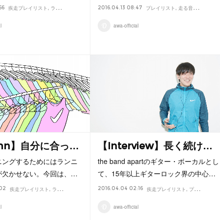
56
2016.04.13 08:47
view
疾走プレイリスト
ランニング
Column
プレイリスト
走る音楽
曲
音楽
l
awa-official
umn】自分に合っ…
【Interview】長く続け…
ニングするためにはランニ
the band apartのギター・ボーカルとし
が欠かせない。今回は、…
て、15年以上ギターロック界の中心…
:02
2016.04.04 02:16
iew
疾走プレイリスト
ランニング
Column
疾走プレイリスト
プレイリスト
l
awa-official