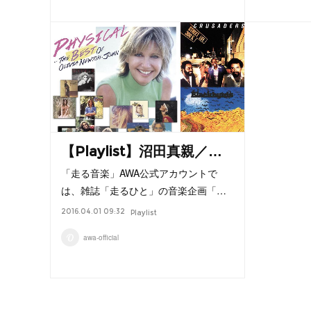
【Playlist】沼田真親／…
「走る音楽」AWA公式アカウントで
は、雑誌「走るひと」の音楽企画「…
2016.04.01 09:32
Playlist
awa-official