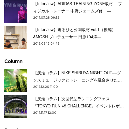
【Interview】ADIDAS TRAINING ZONE取材 —フ
ィジカルトレーナー 中野ジェームズ修一—
2017.03.28 09:52
【Interview】走るひと公開取材 vol.1（後編）—
&MOSH プロデューサー 田原104洋—
2016.09.12 04:48
Column
【疾走コラム】NIKE SHIBUYA NIGHT OUT––ダ
ンスミュージックとトレーニングを融合させた…
2017.12.20 11:00
【疾走コラム】次世代型ランニングフェス
『TOKYO RUN +5 CHALLENGE』イベントレポ…
2017.11.17 12:00