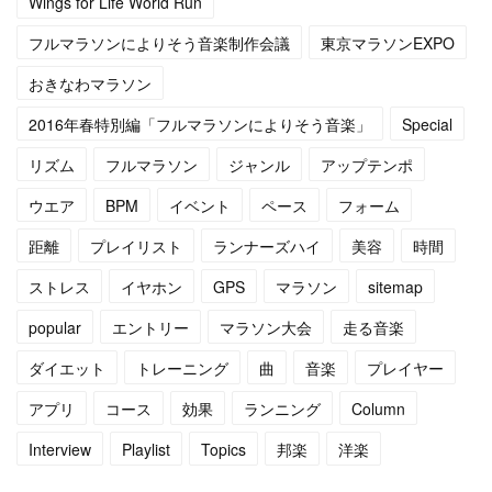
Wings for Life World Run
フルマラソンによりそう音楽制作会議
東京マラソンEXPO
(
4
)
(
13
)
おきなわマラソン
(
5
)
(
6
)
2016年春特別編「フルマラソンによりそう音楽」
Special
(
5
)
(
14
)
リズム
フルマラソン
ジャンル
アップテンポ
(
5
)
(
10
)
ウエア
BPM
イベント
ペース
フォーム
距離
プレイリスト
ランナーズハイ
美容
時間
(
7
)
(
10
)
ストレス
イヤホン
GPS
マラソン
sitemap
(
15
)
(
16
)
popular
エントリー
マラソン大会
走る音楽
(
14
)
ダイエット
トレーニング
曲
音楽
プレイヤー
アプリ
コース
効果
ランニング
Column
Interview
Playlist
Topics
邦楽
洋楽