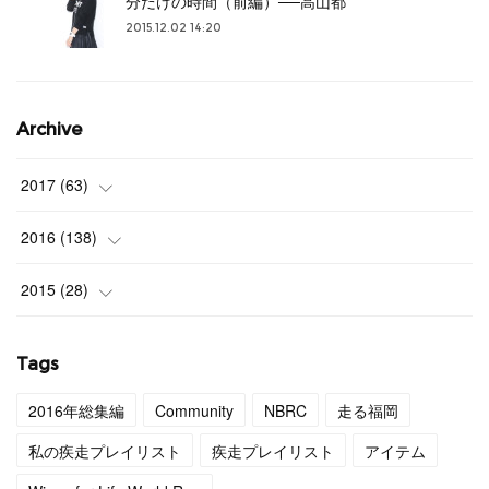
分だけの時間（前編）──高山都
2015.12.02 14:20
Archive
2017
(
63
)
(
3
)
2016
(
138
)
(
4
)
(
9
)
2015
(
28
)
(
4
)
(
12
)
(
27
)
Tags
(
3
)
(
11
)
(
1
)
2016年総集編
Community
NBRC
走る福岡
(
4
)
(
11
)
私の疾走プレイリスト
疾走プレイリスト
アイテム
(
4
)
(
12
)