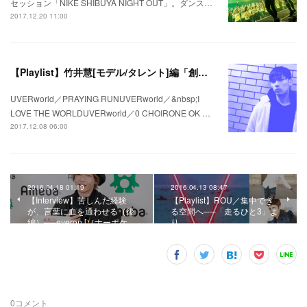
セッション「NIKE SHIBUYA NIGHT OUT」。ダンス…
2017.12.20 11:00
【Playlist】竹井慧[モデル/タレント]編「創る」＃私の疾走プレイリスト＃44
UVERworld／PRAYING RUNUVERworld／&nbsp;I
LOVE THE WORLDUVERworld／0 CHOIRONE OK …
2017.12.08 06:00
2016.04.18 01:19
2016.04.13 08:47
【Interview】苦しんだ経験
【Playlist】ROU／集中でき
が、言葉に血を通わせる（後
る空間へ──「走るひと3」よ
編）──eyeron [ソナーポケ…
り
0
コメント