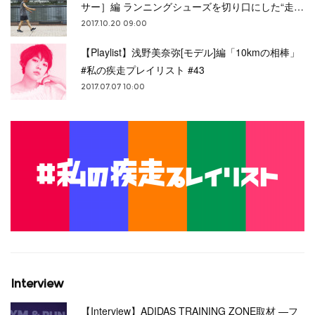
サー］編 ランニングシューズを切り口にした“走…
2017.10.20 09:00
【Playlist】浅野美奈弥[モデル]編「10kmの相棒」
#私の疾走プレイリスト #43
2017.07.07 10:00
Interview
【Interview】ADIDAS TRAINING ZONE取材 —フ