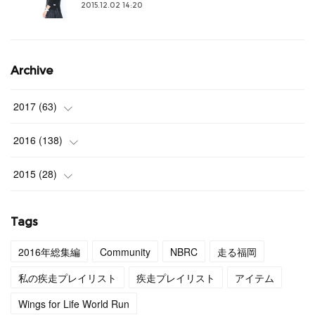
2015.12.02 14:20
Archive
2017
(
63
)
(
3
)
2016
(
138
)
(
4
)
(
9
)
2015
(
28
)
(
4
)
(
12
)
(
27
)
Tags
(
3
)
(
11
)
(
1
)
2016年総集編
Community
NBRC
走る福岡
(
4
)
(
11
)
私の疾走プレイリスト
疾走プレイリスト
アイテム
(
4
)
(
12
)
Wings for Life World Run