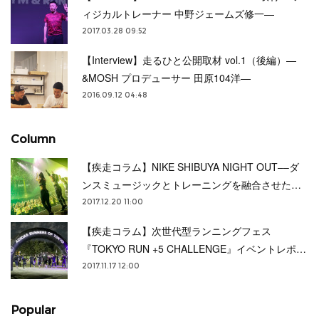
ィジカルトレーナー 中野ジェームズ修一—
2017.03.28 09:52
【Interview】走るひと公開取材 vol.1（後編）—
&MOSH プロデューサー 田原104洋—
2016.09.12 04:48
Column
【疾走コラム】NIKE SHIBUYA NIGHT OUT––ダ
ンスミュージックとトレーニングを融合させた…
2017.12.20 11:00
【疾走コラム】次世代型ランニングフェス
『TOKYO RUN +5 CHALLENGE』イベントレポ…
2017.11.17 12:00
Popular