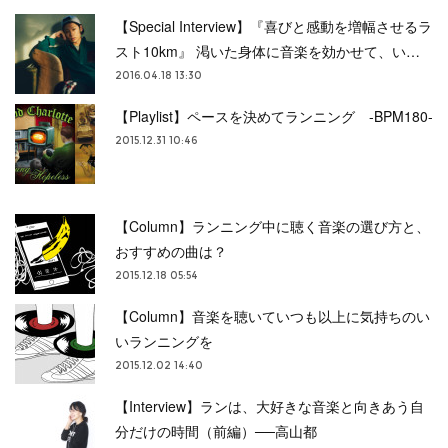
【Special Interview】『喜びと感動を増幅させるラ
スト10km』 渇いた身体に音楽を効かせて、い…
2016.04.18 13:30
【Playlist】ペースを決めてランニング -BPM180-
2015.12.31 10:46
【Column】ランニング中に聴く音楽の選び方と、
おすすめの曲は？
2015.12.18 05:54
【Column】音楽を聴いていつも以上に気持ちのい
いランニングを
2015.12.02 14:40
【Interview】ランは、大好きな音楽と向きあう自
分だけの時間（前編）──高山都