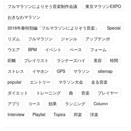
フルマラソンによりそう音楽制作会議
東京マラソンEXPO
(
4
)
(
13
)
おきなわマラソン
(
5
)
(
6
)
2016年春特別編「フルマラソンによりそう音楽」
Special
(
5
)
(
14
)
リズム
フルマラソン
ジャンル
アップテンポ
(
5
)
(
10
)
ウエア
BPM
イベント
ペース
フォーム
距離
プレイリスト
ランナーズハイ
美容
時間
(
7
)
(
10
)
ストレス
イヤホン
GPS
マラソン
sitemap
(
15
)
(
16
)
popular
エントリー
マラソン大会
走る音楽
(
14
)
ダイエット
トレーニング
曲
音楽
プレイヤー
アプリ
コース
効果
ランニング
Column
Interview
Playlist
Topics
邦楽
洋楽