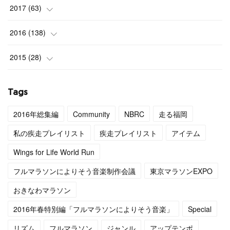
2017
(
63
)
(
3
)
2016
(
138
)
(
4
)
(
9
)
2015
(
28
)
(
4
)
(
12
)
(
27
)
Tags
(
3
)
(
11
)
(
1
)
2016年総集編
Community
NBRC
走る福岡
(
4
)
(
11
)
私の疾走プレイリスト
疾走プレイリスト
アイテム
(
4
)
(
12
)
Wings for Life World Run
フルマラソンによりそう音楽制作会議
東京マラソンEXPO
(
4
)
(
13
)
おきなわマラソン
(
5
)
(
6
)
2016年春特別編「フルマラソンによりそう音楽」
Special
(
5
)
(
14
)
リズム
フルマラソン
ジャンル
アップテンポ