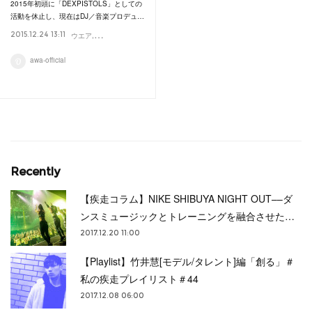
2015年初頭に「DEXPISTOLS」としての
活動を休止し、現在はDJ／音楽プロデュ…
2015.12.24 13:11
ウエア
プレイリスト
トレーニング
音楽
ランニング
Interview
awa-official
Recently
【疾走コラム】NIKE SHIBUYA NIGHT OUT––ダ
ンスミュージックとトレーニングを融合させた…
2017.12.20 11:00
【Playlist】竹井慧[モデル/タレント]編「創る」＃
私の疾走プレイリスト＃44
2017.12.08 06:00