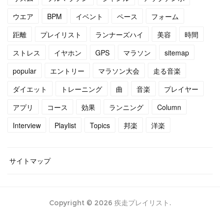
(
5
)
(
10
)
ウエア
BPM
イベント
ペース
フォーム
距離
プレイリスト
ランナーズハイ
美容
時間
(
7
)
(
10
)
ストレス
イヤホン
GPS
マラソン
sitemap
(
15
)
(
16
)
popular
エントリー
マラソン大会
走る音楽
(
14
)
ダイエット
トレーニング
曲
音楽
プレイヤー
アプリ
コース
効果
ランニング
Column
Interview
Playlist
Topics
邦楽
洋楽
サイトマップ
Copyright ©
2026
疾走プレイリスト
.