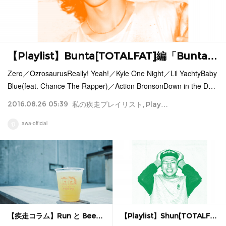
【Playlist】Bunta[TOTALFAT]編「Bunta…
Zero／OzrosaurusReally! Yeah!／Kyle One Night／Lil YachtyBaby
Blue(feat. Chance The Rapper)／Action BronsonDown in the D…
2016.08.26 05:39
私の疾走プレイリスト
Playlist
awa-official
【疾走コラム】Run と Bee…
【Playlist】Shun[TOTALF…