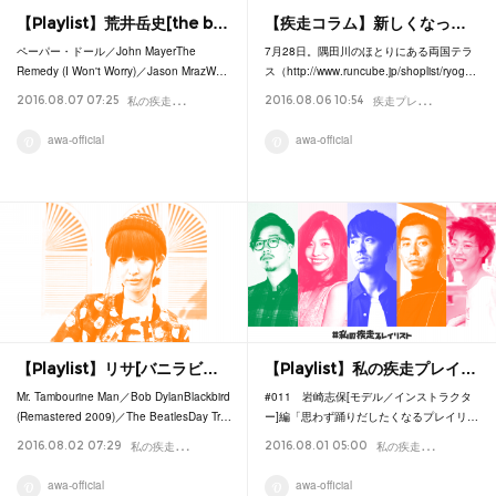
【Playlist】荒井岳史[the b…
【疾走コラム】新しくなっ…
ペーパー・ドール／John MayerThe
7月28日。隅田川のほとりにある両国テラ
Remedy (I Won't Worry)／Jason MrazW…
ス（http://www.runcube.jp/shoplist/ryog…
私
の疾走プレイリスト
疾
走プレイリスト
2016.08.07 07:25
2016.08.06 10:54
Playlist
Col
awa-official
awa-official
【Playlist】リサ[バニラビ…
【Playlist】私の疾走プレイ…
Mr. Tambourine Man／Bob DylanBlackbird
#011 岩崎志保[モデル／インストラクタ
(Remastered 2009)／The BeatlesDay Tr…
ー]編「思わず踊りだしたくなるプレイリ…
私
の疾走プレイリスト
私
の疾走プレイリスト
2016.08.02 07:29
2016.08.01 05:00
Playlist
awa-official
awa-official