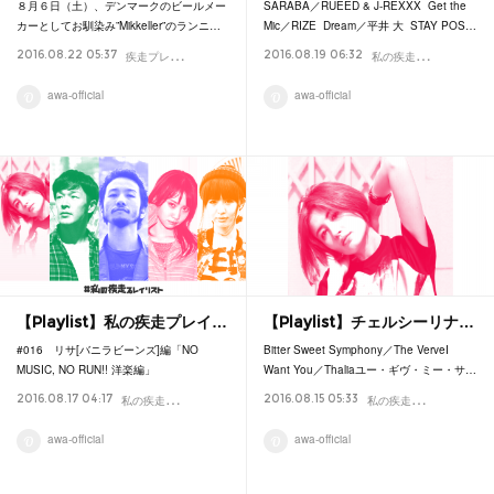
８月６日（土）、デンマークのビールメー
SARABA／RUEED & J-REXXX Get the
カーとしてお馴染み”Mikkeller”のランニ…
Mic／RIZE Dream／平井 大 STAY POS…
疾
走プレイリスト
私
の疾走プレイリスト
2016.08.22 05:37
2016.08.19 06:32
Column
P
awa-official
awa-official
【Playlist】私の疾走プレイ…
【Playlist】チェルシーリナ…
#016 リサ[バニラビーンズ]編「NO
Bitter Sweet Symphony／The VerveI
MUSIC, NO RUN!! 洋楽編」
Want You／Thaliaユー・ギヴ・ミー・サ…
私
の疾走プレイリスト
私
の疾走プレイリスト
2016.08.17 04:17
2016.08.15 05:33
疾走プレイリスト
Playlist
P
awa-official
awa-official