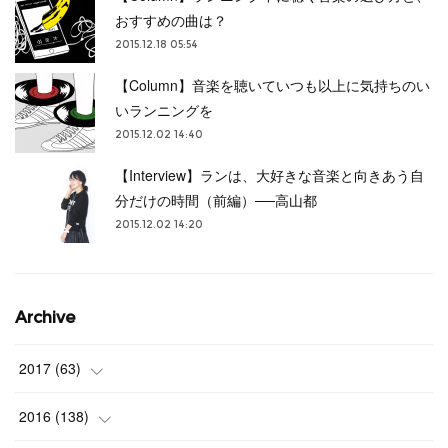
おすすめの曲は？
2015.12.18 05:54
【Column】音楽を聴いていつも以上に気持ちのい
いランニングを
2015.12.02 14:40
【Interview】ランは、大好きな音楽と向きあう自
分だけの時間（前編）──高山都
2015.12.02 14:20
Archive
2017
(
63
)
(
3
)
2016
(
138
)