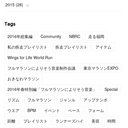
(
4
)
(
9
)
2015
(
28
)
(
4
)
(
12
)
(
27
)
Tags
(
3
)
(
11
)
(
1
)
2016年総集編
Community
NBRC
走る福岡
(
4
)
(
11
)
私の疾走プレイリスト
疾走プレイリスト
アイテム
(
4
)
(
12
)
Wings for Life World Run
フルマラソンによりそう音楽制作会議
東京マラソンEXPO
(
4
)
(
13
)
おきなわマラソン
(
5
)
(
6
)
2016年春特別編「フルマラソンによりそう音楽」
Special
(
5
)
(
14
)
リズム
フルマラソン
ジャンル
アップテンポ
(
5
)
(
10
)
ウエア
BPM
イベント
ペース
フォーム
距離
プレイリスト
ランナーズハイ
美容
時間
(
7
)
(
10
)