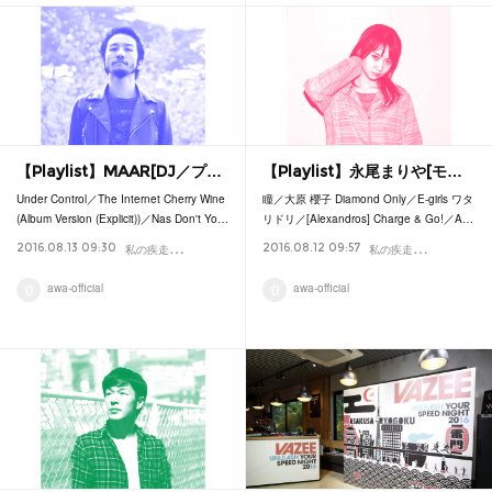
【Playlist】MAAR[DJ／プ…
【Playlist】永尾まりや[モ…
Under Control／The Internet Cherry Wine
瞳／大原 櫻子 Diamond Only／E-girls ワタ
(Album Version (Explicit))／Nas Don't Yo…
リドリ／[Alexandros] Charge & Go!／A…
私
の疾走プレイリスト
私
の疾走プレイリスト
2016.08.13 09:30
2016.08.12 09:57
Playlist
P
awa-official
awa-official