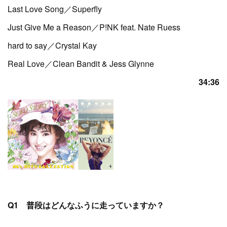
Last Love Song／Superfly
Just Give Me a Reason／P!NK feat. Nate Ruess
hard to say／Crystal Kay
Real Love／Clean Bandit & Jess Glynne
34:36
Q1 普段はどんなふうに走っていますか？