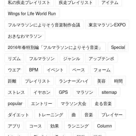
私の疾走プレイリスト
疾走プレイリスト
アイテム
(
4
)
(
12
)
Wings for Life World Run
フルマラソンによりそう音楽制作会議
東京マラソンEXPO
(
4
)
(
13
)
おきなわマラソン
(
5
)
(
6
)
2016年春特別編「フルマラソンによりそう音楽」
Special
(
5
)
(
14
)
リズム
フルマラソン
ジャンル
アップテンポ
(
5
)
(
10
)
ウエア
BPM
イベント
ペース
フォーム
距離
プレイリスト
ランナーズハイ
美容
時間
(
7
)
(
10
)
ストレス
イヤホン
GPS
マラソン
sitemap
(
15
)
(
16
)
popular
エントリー
マラソン大会
走る音楽
(
14
)
ダイエット
トレーニング
曲
音楽
プレイヤー
アプリ
コース
効果
ランニング
Column