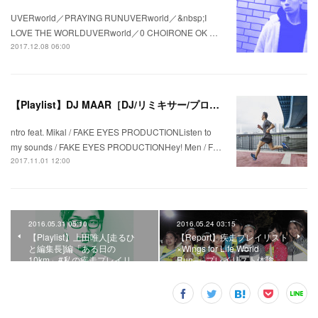
UVERworld／PRAYING RUNUVERworld／&nbsp;I
LOVE THE WORLDUVERworld／0 CHOIRONE OK …
2017.12.08 06:00
【Playlist】DJ MAAR［DJ/リミキサー/プロデューサー］編 ランニングシューズを切り口にした“走るためのプレイリスト”–「BROOKS GHOST10 ver.」
ntro feat. Mikal / FAKE EYES PRODUCTIONListen to
my sounds / FAKE EYES PRODUCTIONHey! Men / F…
2017.11.01 12:00
2016.05.31 05:10
2016.05.24 03:15
【Playlist】上田唯人[走るひ
【Report】疾走プレイリスト
と編集長]編「ある日の
×Wings for Life World
10km」#私の疾走プレイリ…
Run──プレイリスト体験…