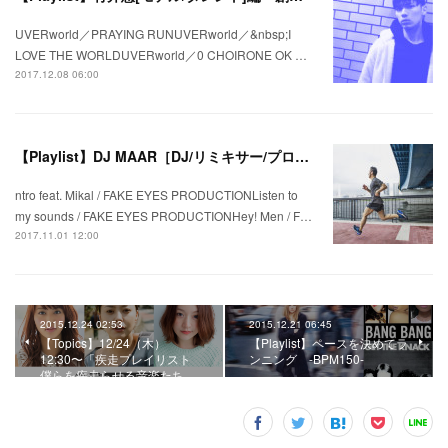
UVERworld／PRAYING RUNUVERworld／&nbsp;I
LOVE THE WORLDUVERworld／0 CHOIRONE OK …
2017.12.08 06:00
【Playlist】DJ MAAR［DJ/リミキサー/プロデューサー］編 ランニングシューズを切り口にした“走るためのプレイリスト”–「BROOKS GHOST10 ver.」
ntro feat. Mikal / FAKE EYES PRODUCTIONListen to
my sounds / FAKE EYES PRODUCTIONHey! Men / F…
2017.11.01 12:00
2015.12.24 02:53
2015.12.21 06:45
【Topics】12/24（木）
【Playlist】ペースを決めてラ
12:30〜「疾走プレイリスト
ンニング -BPM150-
僕らを疾走らせる音楽たち…