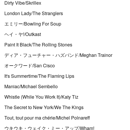
Dirty Vibe/Skrillex
London Lady/The Stranglers
エミリー/Bowling For Soup
ヘイ・ヤ!/Outkast
Paint It Black/The Rolling Stones
ディア・フューチャー・ハズバンド/Meghan Trainor
オークワード/San Cisco
It's Summertime/The Flaming Lips
Maniac/Michael Sembello
Whistle (While You Work It)/Katy Tiz
The Secret to New York/We The Kings
Tout, tout pour ma chérie/Michel Polnareff
ウキウキ・ウェイク・ミー・アップ/Wham!