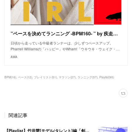
”ペースを決めてランニング -BPM160- ” by 疾走プレイリスト on AWA
日頃から走っている中級者ランナーは、少しずつペースアップ。
Pharrell Williamsの「ハッピー」やWham!「ウキウキ・ウェイク・…
AWA
BPM
(
16
)
ペース
(
12
)
プレイリスト
(
51
)
マラソン
(
27
)
ランニング
(
57
)
Playlist
(
95
)
関連記事
【Playlist】竹井慧[モデル/タレント]編「創る」＃私の疾走プレイリスト＃44