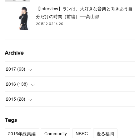
【Interview】ランは、大好きな音楽と向きあう自
分だけの時間（前編）──高山都
2015.12.02 14:20
Archive
2017
(
63
)
(
3
)
2016
(
138
)
(
4
)
(
9
)
2015
(
28
)
(
4
)
(
12
)
(
27
)
Tags
(
3
)
(
11
)
(
1
)
2016年総集編
Community
NBRC
走る福岡