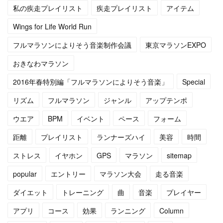
(
4
)
(
11
)
私の疾走プレイリスト
疾走プレイリスト
アイテム
(
4
)
(
12
)
Wings for Life World Run
フルマラソンによりそう音楽制作会議
東京マラソンEXPO
(
4
)
(
13
)
おきなわマラソン
(
5
)
(
6
)
2016年春特別編「フルマラソンによりそう音楽」
Special
(
5
)
(
14
)
リズム
フルマラソン
ジャンル
アップテンポ
(
5
)
(
10
)
ウエア
BPM
イベント
ペース
フォーム
距離
プレイリスト
ランナーズハイ
美容
時間
(
7
)
(
10
)
ストレス
イヤホン
GPS
マラソン
sitemap
(
15
)
(
16
)
popular
エントリー
マラソン大会
走る音楽
(
14
)
ダイエット
トレーニング
曲
音楽
プレイヤー
アプリ
コース
効果
ランニング
Column