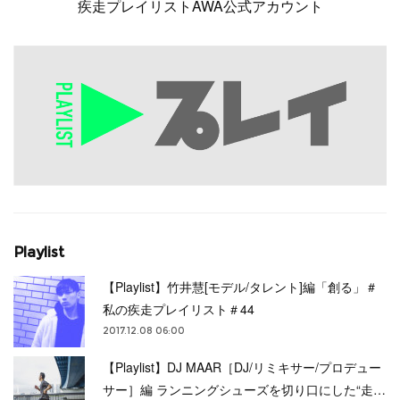
疾走プレイリストAWA公式アカウント
Playlist
【Playlist】竹井慧[モデル/タレント]編「創る」＃
私の疾走プレイリスト＃44
2017.12.08 06:00
【Playlist】DJ MAAR［DJ/リミキサー/プロデュー
サー］編 ランニングシューズを切り口にした“走…