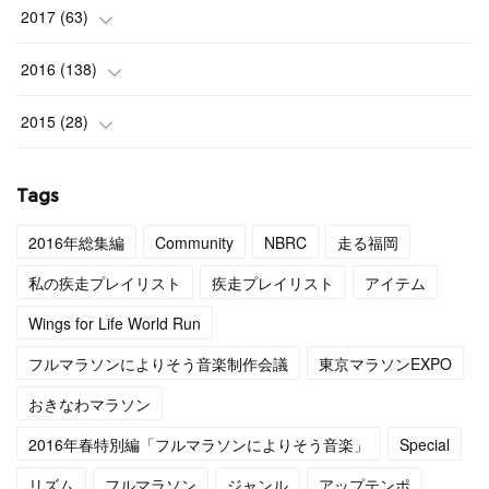
2017
(
63
)
(
3
)
2016
(
138
)
(
4
)
(
9
)
2015
(
28
)
(
4
)
(
12
)
(
27
)
Tags
(
3
)
(
11
)
(
1
)
2016年総集編
Community
NBRC
走る福岡
(
4
)
(
11
)
私の疾走プレイリスト
疾走プレイリスト
アイテム
(
4
)
(
12
)
Wings for Life World Run
フルマラソンによりそう音楽制作会議
東京マラソンEXPO
(
4
)
(
13
)
おきなわマラソン
(
5
)
(
6
)
2016年春特別編「フルマラソンによりそう音楽」
Special
(
5
)
(
14
)
リズム
フルマラソン
ジャンル
アップテンポ