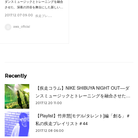
ダンスミュージックとトレーニングを融合
させた、深夜の渋谷を舞台にした新しい…
疾
走プレイリスト
2017.12.07 09:00
Topics
awa_official
Recently
【疾走コラム】NIKE SHIBUYA NIGHT OUT––ダ
ンスミュージックとトレーニングを融合させた…
2017.12.20 11:00
【Playlist】竹井慧[モデル/タレント]編「創る」＃
私の疾走プレイリスト＃44
2017.12.08 06:00