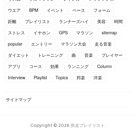
(
5
)
(
10
)
ウエア
BPM
イベント
ペース
フォーム
距離
プレイリスト
ランナーズハイ
美容
時間
(
7
)
(
10
)
ストレス
イヤホン
GPS
マラソン
sitemap
(
15
)
(
16
)
popular
エントリー
マラソン大会
走る音楽
(
14
)
ダイエット
トレーニング
曲
音楽
プレイヤー
アプリ
コース
効果
ランニング
Column
Interview
Playlist
Topics
邦楽
洋楽
サイトマップ
Copyright ©
2026
疾走プレイリスト
.