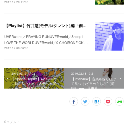
2017.12.20 11:00
【Playlist】竹井慧[モデル/タレント]編「創る」＃私の疾走プレイリスト＃44
UVERworld／PRAYING RUNUVERworld／&nbsp;I
LOVE THE WORLDUVERworld／0 CHOIRONE OK …
2017.12.08 06:00
2016.02.19 17:02
2016.02.18 10:21
【Special Topics】42.195km
【Interview】音楽を探り続け
に挑む私たちの、内側へと響
て見つけた“自分らしさ”（前
く音楽──幾度もフルマラ…
編） ──三原勇希
0
コメント