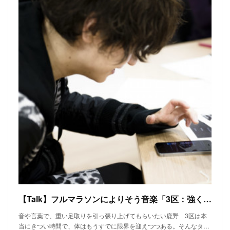
【Talk】フルマラソンによりそう音楽「3区：強く背中を押してくれる曲」──金井政人（BIGMAMA）、鹿野淳、高山都、三原勇希
音や言葉で、重い足取りを引っ張り上げてもらいたい鹿野 3区は本
当にきつい時間で、体はもうすでに限界を迎えつつある。そんなタ…