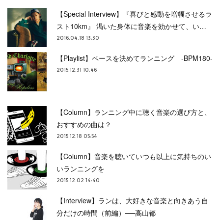
【Special Interview】『喜びと感動を増幅させるラ
スト10km』 渇いた身体に音楽を効かせて、い…
2016.04.18 13:30
【Playlist】ペースを決めてランニング -BPM180-
2015.12.31 10:46
【Column】ランニング中に聴く音楽の選び方と、
おすすめの曲は？
2015.12.18 05:54
【Column】音楽を聴いていつも以上に気持ちのい
いランニングを
2015.12.02 14:40
【Interview】ランは、大好きな音楽と向きあう自
分だけの時間（前編）──高山都