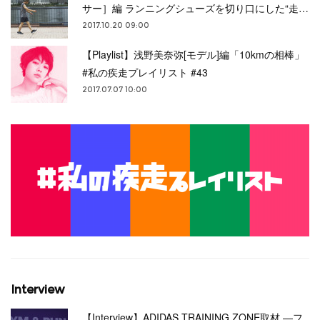
サー］編 ランニングシューズを切り口にした“走…
2017.10.20 09:00
【Playlist】浅野美奈弥[モデル]編「10kmの相棒」
#私の疾走プレイリスト #43
2017.07.07 10:00
Interview
【Interview】ADIDAS TRAINING ZONE取材 —フ