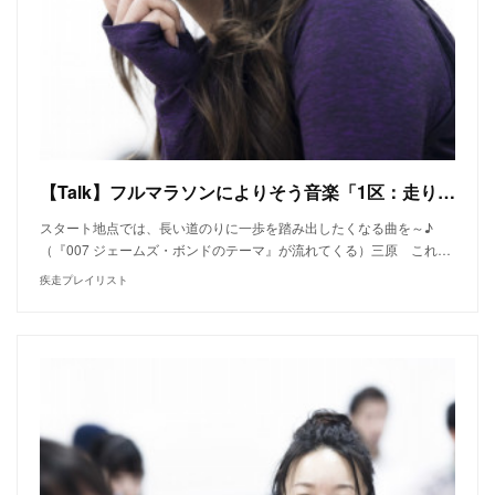
【Talk】フルマラソンによりそう音楽「1区：走り出したくなる曲」──金井政人（BIGMAMA）、鹿野淳、高山都、三原勇希
スタート地点では、長い道のりに一歩を踏み出したくなる曲を～♪
（『007 ジェームズ・ボンドのテーマ』が流れてくる）三原 これ…
疾走プレイリスト