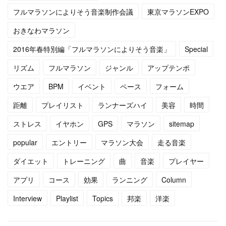
フルマラソンによりそう音楽制作会議
東京マラソンEXPO
(
4
)
(
13
)
おきなわマラソン
(
5
)
(
6
)
2016年春特別編「フルマラソンによりそう音楽」
Special
(
5
)
(
14
)
リズム
フルマラソン
ジャンル
アップテンポ
(
5
)
(
10
)
ウエア
BPM
イベント
ペース
フォーム
距離
プレイリスト
ランナーズハイ
美容
時間
(
7
)
(
10
)
ストレス
イヤホン
GPS
マラソン
sitemap
(
15
)
(
16
)
popular
エントリー
マラソン大会
走る音楽
(
14
)
ダイエット
トレーニング
曲
音楽
プレイヤー
アプリ
コース
効果
ランニング
Column
Interview
Playlist
Topics
邦楽
洋楽