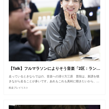
【Talk】フルマラソンによりそう音楽「2区：ランの楽しみを深めてくれる曲」──金井政人（BIGMAMA）、鹿野淳、高山都、三原勇希
走っているときならではの、音楽への浸り方三原 普段は、新譜を聴
きながら走ることが多いです。あれもこれも真剣に聴きたいから、…
疾走プレイリスト