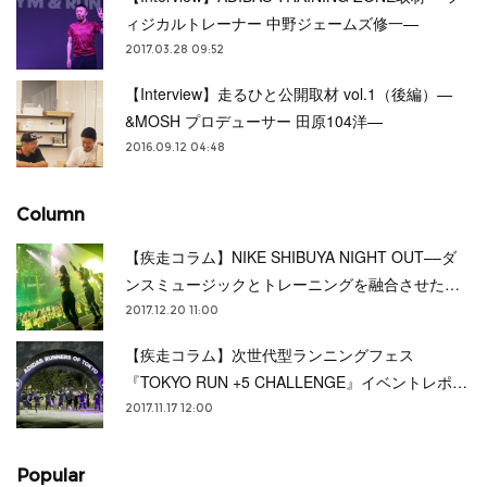
ィジカルトレーナー 中野ジェームズ修一—
2017.03.28 09:52
【Interview】走るひと公開取材 vol.1（後編）—
&MOSH プロデューサー 田原104洋—
2016.09.12 04:48
Column
【疾走コラム】NIKE SHIBUYA NIGHT OUT––ダ
ンスミュージックとトレーニングを融合させた…
2017.12.20 11:00
【疾走コラム】次世代型ランニングフェス
『TOKYO RUN +5 CHALLENGE』イベントレポ…
2017.11.17 12:00
Popular