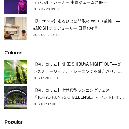
ィジカルトレーナー 中野ジェームズ修一—
2017.03.28 09:52
【Interview】走るひと公開取材 vol.1（後編）—
&MOSH プロデューサー 田原104洋—
2016.09.12 04:48
Column
【疾走コラム】NIKE SHIBUYA NIGHT OUT––ダ
ンスミュージックとトレーニングを融合させた…
2017.12.20 11:00
【疾走コラム】次世代型ランニングフェス
『TOKYO RUN +5 CHALLENGE』イベントレポ…
2017.11.17 12:00
Popular