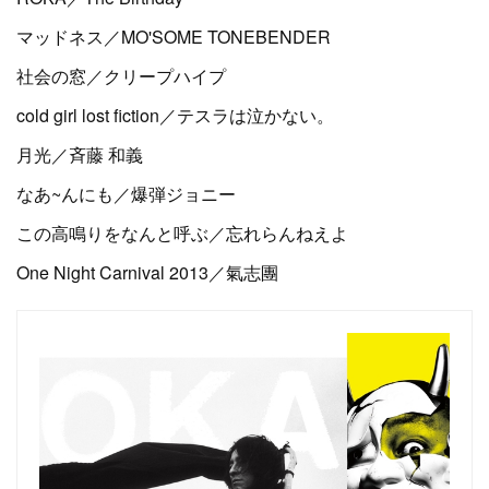
マッドネス／MO'SOME TONEBENDER
社会の窓／クリープハイプ
cold girl lost fiction／テスラは泣かない。
月光／斉藤 和義
なあ~んにも／爆弾ジョニー
この高鳴りをなんと呼ぶ／忘れらんねえよ
One Night Carnival 2013／氣志團