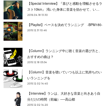
【Special Interview】『喜びと感動を増幅させるラ
スト10km』 渇いた身体に音楽を効かせて、い…
2016.04.18 13:30
【Playlist】ペースを決めてランニング -BPM180-
2015.12.31 10:46
【Column】ランニング中に聴く音楽の選び方と、
おすすめの曲は？
2015.12.18 05:54
【Column】音楽を聴いていつも以上に気持ちのい
いランニングを
2015.12.02 14:40
【Interview】ランは、大好きな音楽と向きあう自
分だけの時間（前編）──高山都
2015.12.02 14:20