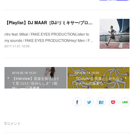
【Playlist】DJ MAAR［DJ/リミキサー/プロデューサー］編 ランニングシューズを切り口にした“走るためのプレイリスト”–「BROOKS GHOST10 ver.」
ntro feat. Mikal / FAKE EYES PRODUCTIONListen to
my sounds / FAKE EYES PRODUCTIONHey! Men / F…
2017.11.01 12:00
2016.02.18 10:21
2016.02.14 15:00
【Interview】音楽を探り続け
【Column】見落としがちな
て見つけた“自分らしさ”（前
フォームの重要性
編） ──三原勇希
0
コメント