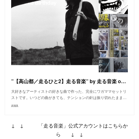
”【高山都／走るひと2】走る音楽” by 走る音楽 on AWA
大好きなアーティストの好きな曲で作った、完全にワガママセットリ
ストです。いつどの曲がきても、テンションの針は振り切れたまま…
AWA
↓ ↓ 「走る音楽」公式アカウントはこちらか
ら ↓ ↓