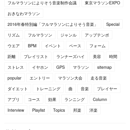
フルマラソンによりそう音楽制作会議
東京マラソンEXPO
(
4
)
(
13
)
おきなわマラソン
(
5
)
(
6
)
2016年春特別編「フルマラソンによりそう音楽」
Special
(
5
)
(
14
)
リズム
フルマラソン
ジャンル
アップテンポ
(
5
)
(
10
)
ウエア
BPM
イベント
ペース
フォーム
距離
プレイリスト
ランナーズハイ
美容
時間
(
7
)
(
10
)
ストレス
イヤホン
GPS
マラソン
sitemap
(
15
)
(
16
)
popular
エントリー
マラソン大会
走る音楽
(
14
)
ダイエット
トレーニング
曲
音楽
プレイヤー
アプリ
コース
効果
ランニング
Column
Interview
Playlist
Topics
邦楽
洋楽