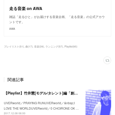
走る音楽 on AWA
雑誌「走るひと」がお届けする音楽企画、「走る音楽」の公式アカウ
ントです。
AWA
プレイリスト
(
51
)
曲
(
17
)
音楽
(
39
)
ランニング
(
57
)
Playlist
(
95
)
関連記事
【Playlist】竹井慧[モデル/タレント]編「創る」＃私の疾走プレイリスト＃44
UVERworld／PRAYING RUNUVERworld／&nbsp;I
LOVE THE WORLDUVERworld／0 CHOIRONE OK …
2017.12.08 06:00