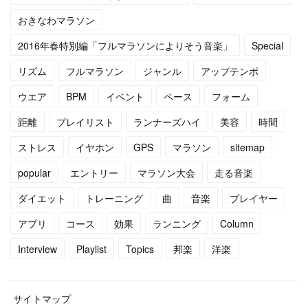
おきなわマラソン
(
5
)
(
6
)
2016年春特別編「フルマラソンによりそう音楽」
Special
(
5
)
(
14
)
リズム
フルマラソン
ジャンル
アップテンポ
(
5
)
(
10
)
ウエア
BPM
イベント
ペース
フォーム
距離
プレイリスト
ランナーズハイ
美容
時間
(
7
)
(
10
)
ストレス
イヤホン
GPS
マラソン
sitemap
(
15
)
(
16
)
popular
エントリー
マラソン大会
走る音楽
(
14
)
ダイエット
トレーニング
曲
音楽
プレイヤー
アプリ
コース
効果
ランニング
Column
Interview
Playlist
Topics
邦楽
洋楽
サイトマップ