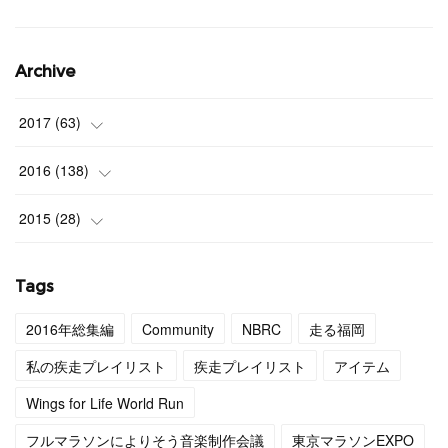
Archive
2017
(
63
)
(
3
)
2016
(
138
)
(
4
)
(
9
)
2015
(
28
)
(
4
)
(
12
)
(
27
)
Tags
(
3
)
(
11
)
(
1
)
2016年総集編
Community
NBRC
走る福岡
(
4
)
(
11
)
私の疾走プレイリスト
疾走プレイリスト
アイテム
(
4
)
(
12
)
Wings for Life World Run
フルマラソンによりそう音楽制作会議
東京マラソンEXPO
(
4
)
(
13
)