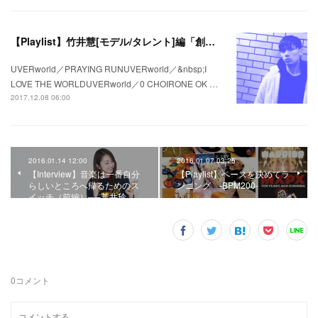
【Playlist】竹井慧[モデル/タレント]編「創る」＃私の疾走プレイリスト＃44
UVERworld／PRAYING RUNUVERworld／&nbsp;I
LOVE THE WORLDUVERworld／0 CHOIRONE OK …
2017.12.08 06:00
2016.01.14 12:00
2016.01.07 03:25
【Interview】音楽は一番自分
【Playlist】ペースを決めてラ
らしいところへ帰るためのス
ンニング -BPM200-
イッチ（前編）──荒井玲…
0
コメント