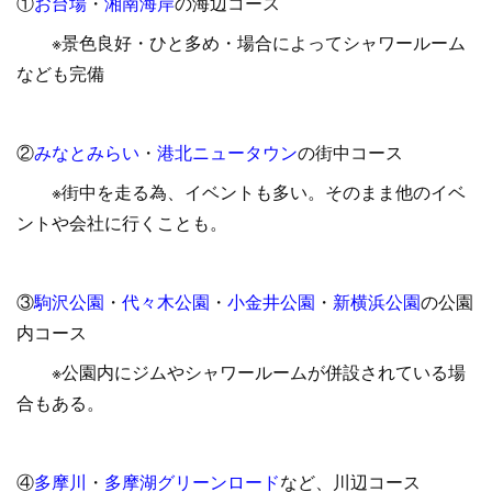
①
お台場
・
湘南海岸
の海辺コース
※景色良好・ひと多め・場合によってシャワールーム
なども完備
②
みなとみらい
・
港北ニュータウン
の街中コース
※街中を走る為、イベントも多い。そのまま他のイベ
ントや会社に行くことも。
③
駒沢公園
・
代々木公園
・
小金井公園
・
新横浜公園
の公園
内コース
※公園内にジムやシャワールームが併設されている場
合もある。
④
多摩川
・
多摩湖グリーンロード
など、川辺コース