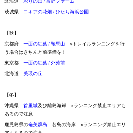
北海道
彩りの畑 / 富野ファーム
茨城県
コキアの花畑 / ひたち海浜公園
【秋】
京都府
一面の紅葉 / 鞍馬山
※トレイルランニングを行
う場合はきちんと前準備を！
東京都
一面の紅葉 / 外苑前
北海道
美瑛の丘
【冬】
沖縄県
首里城
及び離島海岸 ※ランニング禁止エリアも
あるので注意
鹿児島県の
奄美群島
各島の海岸 ※ランニング禁止エリ
アもあるので注意