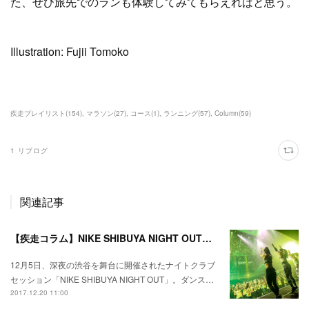
た、ぜひ旅先でのランも体験してみてもらえればと思う。
Illustration: Fujii Tomoko
疾走プレイリスト
(
154
)
マラソン
(
27
)
コース
(
1
)
ランニング
(
57
)
Column
(
59
)
1
リブログ
関連記事
【疾走コラム】NIKE SHIBUYA NIGHT OUT––ダンスミュージックとトレーニングを融合させたナイトクラブセッション
12月5日、深夜の渋谷を舞台に開催されたナイトクラブ
セッション「NIKE SHIBUYA NIGHT OUT」。ダンス…
2017.12.20 11:00