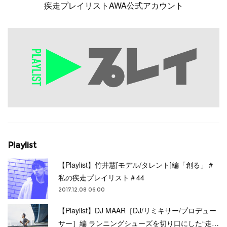
疾走プレイリストAWA公式アカウント
Playlist
【Playlist】竹井慧[モデル/タレント]編「創る」＃
私の疾走プレイリスト＃44
2017.12.08 06:00
【Playlist】DJ MAAR［DJ/リミキサー/プロデュー
サー］編 ランニングシューズを切り口にした“走…