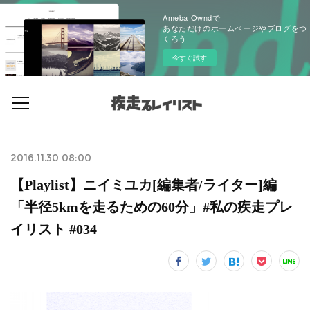
Ameba Owndで
あなただけのホームページやブログをつ
くろう
今すぐ試す
2016.11.30 08:00
【Playlist】ニイミユカ[編集者/ライター]編
「半径5kmを走るための60分」#私の疾走プレ
イリスト #034