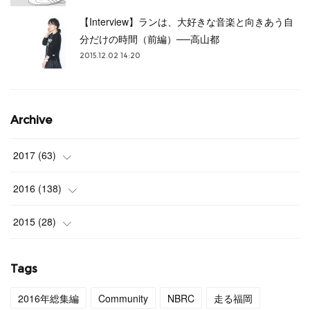
【Interview】ランは、大好きな音楽と向きあう自
分だけの時間（前編）──高山都
2015.12.02 14:20
Archive
2017
(
63
)
(
3
)
2016
(
138
)
(
4
)
(
9
)
2015
(
28
)
(
4
)
(
12
)
(
27
)
Tags
(
3
)
(
11
)
(
1
)
2016年総集編
Community
NBRC
走る福岡