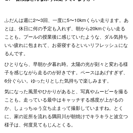
ふだんは週に2〜3回、一度に5〜10kmくらい走ります。あ
とは、休日に何の予定も入れず、朝から20kmぐらい走る
ことも。プールの授業後に感じていたような、ダル気持ち
いい疲れに包まれて、お昼寝するといいリフレッシュにな
るんです。
ひとりなら、早朝か夕暮れ時。太陽の光が刻々と変わる様
子を感じながら走るのが好きです。ペースはあげすぎず、
6分ぐらい。ゆったりとした気持ちで楽しみます。
気になった風景やひかりがあると、写真やムービーを撮る
ことも。走っている最中はキャッチする感度が上がるの
か、しょっちゅう立ち止まって撮影していますね。とく
に、家の近所を流れる隅田川が朝焼けでキラキラと波立つ
様子は、何度見てもじんとくる。