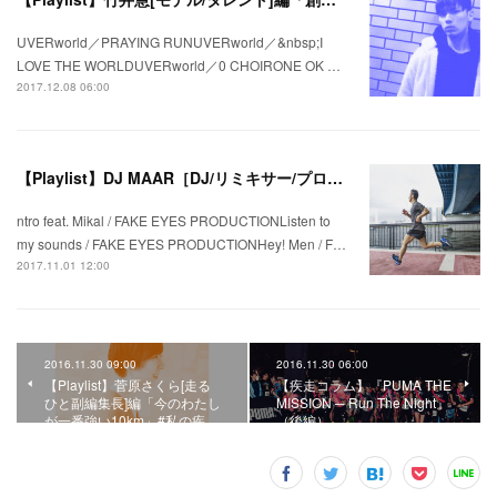
UVERworld／PRAYING RUNUVERworld／&nbsp;I
LOVE THE WORLDUVERworld／0 CHOIRONE OK …
2017.12.08 06:00
【Playlist】DJ MAAR［DJ/リミキサー/プロデューサー］編 ランニングシューズを切り口にした“走るためのプレイリスト”–「BROOKS GHOST10 ver.」
ntro feat. Mikal / FAKE EYES PRODUCTIONListen to
my sounds / FAKE EYES PRODUCTIONHey! Men / F…
2017.11.01 12:00
2016.11.30 09:00
2016.11.30 06:00
【Playlist】菅原さくら[走る
【疾走コラム】『PUMA THE
ひと副編集長]編「今のわたし
MISSION ─ Run The Night』
が一番強い10km」#私の疾…
（後編）