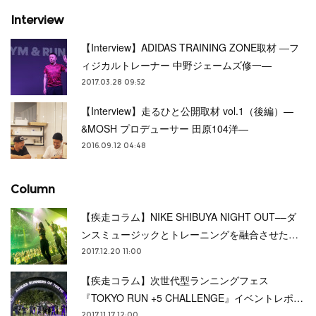
Interview
【Interview】ADIDAS TRAINING ZONE取材 —フ
ィジカルトレーナー 中野ジェームズ修一—
2017.03.28 09:52
【Interview】走るひと公開取材 vol.1（後編）—
&MOSH プロデューサー 田原104洋—
2016.09.12 04:48
Column
【疾走コラム】NIKE SHIBUYA NIGHT OUT––ダ
ンスミュージックとトレーニングを融合させた…
2017.12.20 11:00
【疾走コラム】次世代型ランニングフェス
『TOKYO RUN +5 CHALLENGE』イベントレポ…
2017.11.17 12:00