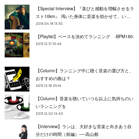
【Special Interview】『喜びと感動を増幅させるラ
スト10km』 渇いた身体に音楽を効かせて、い…
2016.04.18 13:30
【Playlist】ペースを決めてランニング -BPM180-
2015.12.31 10:46
【Column】ランニング中に聴く音楽の選び方と、
おすすめの曲は？
2015.12.18 05:54
【Column】音楽を聴いていつも以上に気持ちのい
いランニングを
2015.12.02 14:40
【Interview】ランは、大好きな音楽と向きあう自
分だけの時間（前編）──高山都