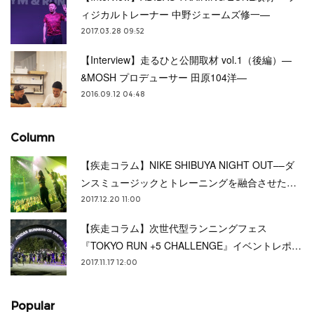
ィジカルトレーナー 中野ジェームズ修一—
2017.03.28 09:52
【Interview】走るひと公開取材 vol.1（後編）—
&MOSH プロデューサー 田原104洋—
2016.09.12 04:48
Column
【疾走コラム】NIKE SHIBUYA NIGHT OUT––ダ
ンスミュージックとトレーニングを融合させた…
2017.12.20 11:00
【疾走コラム】次世代型ランニングフェス
『TOKYO RUN +5 CHALLENGE』イベントレポ…
2017.11.17 12:00
Popular