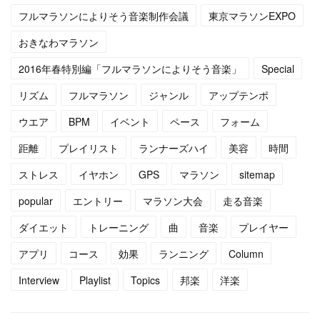
フルマラソンによりそう音楽制作会議
東京マラソンEXPO
(
4
)
(
13
)
おきなわマラソン
(
5
)
(
6
)
2016年春特別編「フルマラソンによりそう音楽」
Special
(
5
)
(
14
)
リズム
フルマラソン
ジャンル
アップテンポ
(
5
)
(
10
)
ウエア
BPM
イベント
ペース
フォーム
距離
プレイリスト
ランナーズハイ
美容
時間
(
7
)
(
10
)
ストレス
イヤホン
GPS
マラソン
sitemap
(
15
)
(
16
)
popular
エントリー
マラソン大会
走る音楽
(
14
)
ダイエット
トレーニング
曲
音楽
プレイヤー
アプリ
コース
効果
ランニング
Column
Interview
Playlist
Topics
邦楽
洋楽