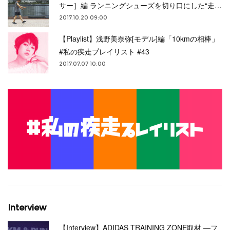
サー］編 ランニングシューズを切り口にした“走…
2017.10.20 09:00
【Playlist】浅野美奈弥[モデル]編「10kmの相棒」
#私の疾走プレイリスト #43
2017.07.07 10:00
Interview
【Interview】ADIDAS TRAINING ZONE取材 —フ