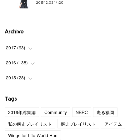
2015.12.02 14:20
Archive
2017
(
63
)
(
3
)
2016
(
138
)
(
4
)
(
9
)
2015
(
28
)
(
4
)
(
12
)
(
27
)
Tags
(
3
)
(
11
)
(
1
)
2016年総集編
Community
NBRC
走る福岡
(
4
)
(
11
)
私の疾走プレイリスト
疾走プレイリスト
アイテム
(
4
)
(
12
)
Wings for Life World Run