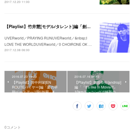
2017.12.20 11:00
【Playlist】竹井慧[モデル/タレント]編「創る」＃私の疾走プレイリスト＃44
UVERworld／PRAYING RUNUVERworld／&nbsp;I
LOVE THE WORLDUVERworld／0 CHOIRONE OK …
2017.12.08 06:00
2016.07.23 19:23
2016.07.16 00:40
【Playlist】田中利栄[EN
【Playlist】前田恭介[androp]
ROUTEバイヤー]編「夏の早
編「『It’s like in Movie!!!』
朝ペースアップRUN用」#…
10kmランニングで映画の…
0
コメント